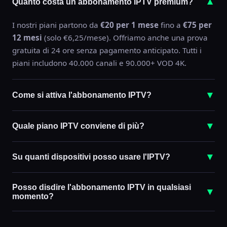
▼
Quanto costa un abbonamento IPTV premium?
I nostri piani partono da
€20 per 1 mese
fino a
€75 per
12 mesi
(solo €6,25/mese). Offriamo anche una prova
gratuita di 24 ore senza pagamento anticipato. Tutti i
piani includono 40.000 canali e 90.000+ VOD 4K.
▼
Come si attiva l'abbonamento IPTV?
Contattaci su
WhatsApp
, scegli il tuo piano e ricevi le
▼
Quale piano IPTV conviene di più?
credenziali IPTV (M3U + EPG) entro 5 minuti. Segui la
nostra guida di installazione (2 minuti) e sei subito
Il
piano 12 mesi a €75
è il più conveniente: paghi solo
online. Il servizio è attivo 24/7, 365 giorni l'anno.
▼
Su quanti dispositivi posso usare l'IPTV?
€6,25/mese invece di €20. Il
piano 6 mesi a €40
(€6,67/mese) è il miglior equilibrio tra risparmio e
Tutti i piani includono il
supporto multi-dispositivo
:
flessibilità. Il
piano 3 mesi a €30
è il più popolare per
Posso disdire l'abbonamento IPTV in qualsiasi
▼
puoi usare il tuo abbonamento su Smart TV, Fire Stick,
momento?
chi vuole risparmiare subito il 50%.
Android TV Box, smartphone Android, iPhone, iPad, PC e
Mac contemporaneamente.
Sì. Gli abbonamenti sono
prepagati senza rinnovo