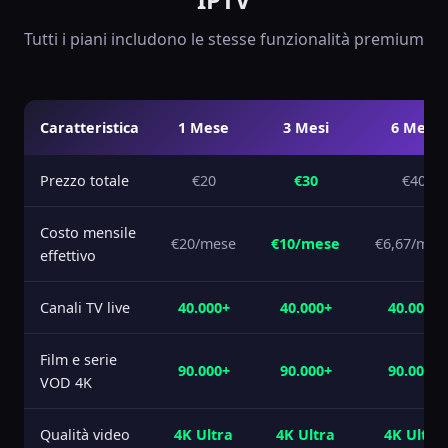
Tutti i piani includono le stesse funzionalità premium
Caratteristica
1 Mese
3 Mesi
6 Mesi
Prezzo totale
€20
€30
€40
Costo mensile
€20/mese
€10/mese
€6,67/mes
effettivo
Canali TV live
40.000+
40.000+
40.000+
Film e serie
90.000+
90.000+
90.000+
VOD 4K
Qualità video
4K Ultra
4K Ultra
4K Ultra