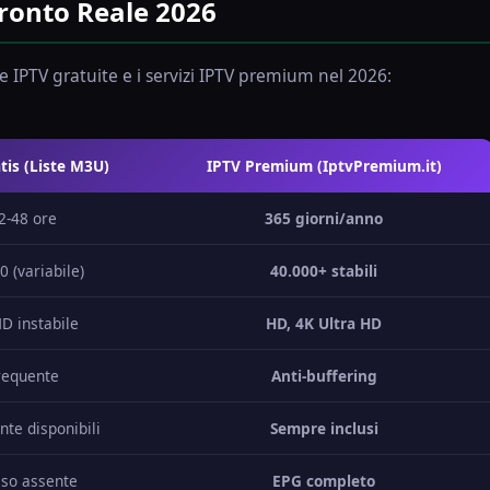
ronto Reale 2026
te IPTV gratuite e i servizi IPTV premium nel 2026:
tis (Liste M3U)
IPTV Premium (IptvPremium.it)
2-48 ore
365 giorni/anno
0 (variabile)
40.000+ stabili
D instabile
HD, 4K Ultra HD
requente
Anti-buffering
te disponibili
Sempre inclusi
so assente
EPG completo