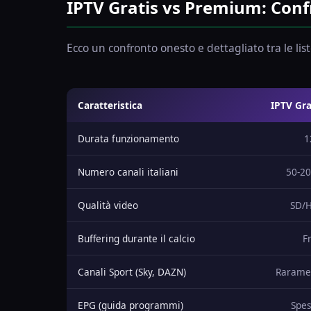
IPTV Gratis vs Premium: Conf
Ecco un confronto onesto e dettagliato tra le lis
Caratteristica
IPTV Gra
Durata funzionamento
1
Numero canali italiani
50-20
Qualità video
SD/H
Buffering durante il calcio
F
Canali Sport (Sky, DAZN)
Raramen
EPG (guida programmi)
Spes